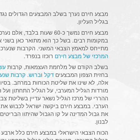
מבצע חירם נערך בשלב המבצעים הגדולים נגד
בגליל העליון.
מבצע חירם נמשך כ-60 שעות בלבד, 
במקומות רבים. בשל כך הוא מתואר כאן בשני א
מתייחס למאמץ הצבאי המשני. הקרבות שנערכ
המרכזי של מבצע חירם
רוכזו בנפרד.
בשלב הקודם של מלחמת העצמאות, קרבות
עש
בחזית הצפון המבצעים
דקל
ו
ברוש
.
קרבות שנער
אלה, לא שינו את שליטת הכוחות במרחב. בסיו
מורדות הגליל המערבי, על הגליל התחתון ועל 
ההררי של מרכז הגליל נשאר עדיין בשליטת צב
הערבי. במבצע חירם ביקשה ישראל לכבוש את הג
את גבול המדינה על קו הגבול שהיתוו הבריטים 
לבנון.
הכוח הצבאי הישראלי במבצע חירם כלל ארבע 