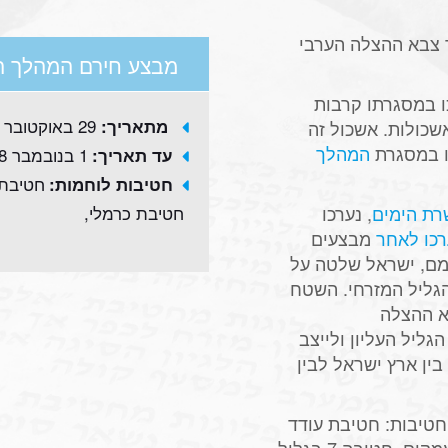
 צבא ההצלה הערבי
מבצע חירם המהלך ה
אלם נערכו במסגרתו קרבות
29 באוקטובר 1948
מתאריך:
שכולות. אשכול זה
ו במסגרת
המהלך
1 בנובמבר 1948
עד תאריך:
חטיבת ג
חטיבות לוחמות:
רת הימים
, נערכו
חטיבת כרמלי,
כו לאחר
מבצעים
מם, ישראל שלטה על
הגליל המזרחי. השטח
א ההצלה
ליל העליון ולייצב
בין ארץ ישראל לבין
חטיבות: חטיבת עודד