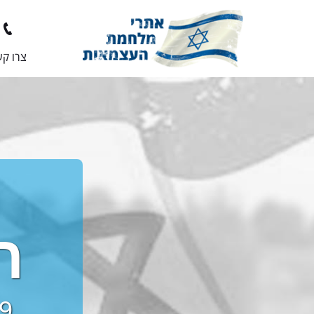
צרו ק
ה
29 באוקטובר ע