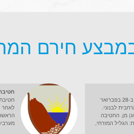
במבצע חירם המה
חטיבת 
חטיבת גולני, חטיבה 1, הוקמה ב-28 בפברואר
מרחבית לבנוני.
לאחר פ
) מן. החטיבה
הראשון
: הגליל המזרחי,
מערבית