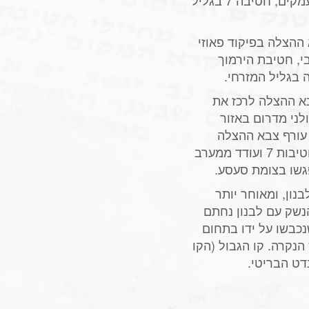
בגליל המערבי, חטיבת גולני בגליל התחתון ובעמקים, חטיבה 7 בגליל
ההצלה בפיקוד פאוזי
י, חטיבת הירמוך
 בגליל המזרחי.
א ההצלה לרכז את
ני מדרום באזור
 עורף צבא ההצלה
, תקפו חטיבות 7 ועודד ממערב
פגשו בצומת סעסע.
נון, ומאוחר יותר
נשק עם לבנון נחתם
 פינה את 14 הכפרים שנכבשו על ידו בתחום
 הנקרה. קו הגבול (הקו
דט הבריטי.