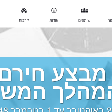
שר
שותפים
אודות
קרבות
מ
מבצע חירם
מהלך המשנ
ד 1 בנובמבר 1948