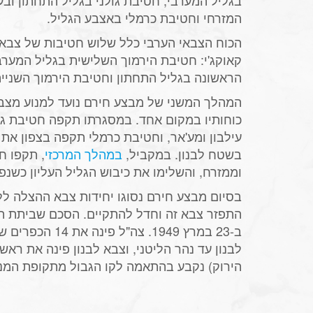
המזרחי וחטיבת כרמלי באצבע הגליל.
הכוח הצבאי הערבי כלל שלוש חטיבות של צבא 
קאוקג'י: חטיבת הירמוך השלישית בגליל המערב
הראשונה בגליל התחתון וחטיבת הירמוך השנייה
המהלך המשני של מבצע חירם נועד למנוע מצב
כוחותיו במקום אחד. במסגרתו תקפה חטיבת גול
עילבון ומע'אר, וחטיבת כרמלי תקפה בצפון את
בשטח לבנון. במקביל,
במהלך המרכזי
וממזרח, והשלימו את כיבוש הגליל העליון כשנ
בסיום מבצע חירם נסוגו יחידות צבא ההצלה ללב
התפזר צבא זה וחדל להתקיים. הסכם שביתת ה
ב-23 במרץ 1949. צה"ל
לבנון עד נהר הליטני, וצבא לבנון פינה את ראש
הירוק) נקבע בהתאמה לקו הגבול מתקופת המנ