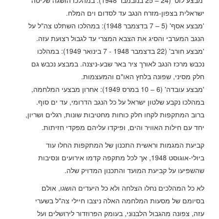
'מבצע לוט' (24 – 25 בנובמבר 1948): במהלכו הושגה שליטה
ישראלית בצפון-מזרח הנגב עד לסדום וים המלח.
'מבצע אסף' (5 – 7 בדצמבר 1948): במהלכו השתלט צה"ל על
הנגב המערבי והסיג את הצבא המצרי עד לגבול רצועת עזה.
'מבצע חורב' (22 בדצמבר 1948 - 7 בינואר 1949): במהלכו
נכבש מרכז הנגב לאורך ציר באר שבע-ניצנה. במבצע נכבש גם
חלק מסיני, שפונה בלחץ האו"ם והמעצמות.
'מבצע עובדה' (6 – 10 במרס 1949): אחרון מבצעי המלחמה,
במהלכו נקבע שלטון ישראל על כל הנגב הדרומי, עד ים סוף.
ברוב המתקפות לקחו חלק כוחות מחטיבות שונות, רגלים ושריון,
יחד עם חילות האוויר והים, ופיקדו עליהם מפקדי חזיתות.
קביעת המגמות וראשית התכנון של המתקפות החלו עוד
ביולי-אוגוסט 1948, אך לכל מתקפה קדמו אירועים ונסיבות
שהשפיעו על קביעת המועד והתכנון המדויק שלה.
לא כל המהלכים נחלו הצלחה ולא כל היעדים הושגו, אולם
בסיומם של מסעות המלחמה האלה ניצבו חיילי צה"ל בשערי
עזה, צפונה מהגבול הלבנוני, בעומק הפרוזדור לירושלים ועל