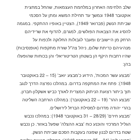
שלב הלחימה האחרון במלחמת העצמאות, שהחל במחצית
אוקטובר 1948 ונמשך עד תחילת המשא ומתן על הסכמי
שביתת הנשק (פברואר 1949), הצטיין באופיו ההתקפי. במגמה
להסיג את הצבאות הפולשים, למגרם, להדוף את שרידיהם
הרחק מן היישובים ומעבר לגבולות החלוקה ולכפות על
מנהיגיהם כריתת שלום, ניהל צה"ל שורת מתקפות (אופנסיבות)
שהיו רחבות היקף הן בשטחן הטריטוריאלי והן בכוחות שהופעלו
בהן:
'מבצע עשר המכות', הידוע כ'מבצע יואב' (15 – 22 באוקטובר
1948): פתח את המתקפה בדרום. במהלכו נפרצה הדרך לנגב
תוך ביתור רצועת הניתוק המצרית לאורך כביש אשקלון-חברון.
'מבצע ההר' (19 – 22 באוקטובר): במהלכו הורחבה השליטה
בהרי יהודה מדרום למסילת הברזל לירושלים.
'מבצע חירם' (28/29 – 31 באוקטובר 1948): במהלכו נכבש
הגליל המרכזי והוכנע כוח 'צבא ההצלה' שפעל באזור. כן נכבש
שטח בדרום לבנון שפונה בעקבות הסכם שביתת הנשק.