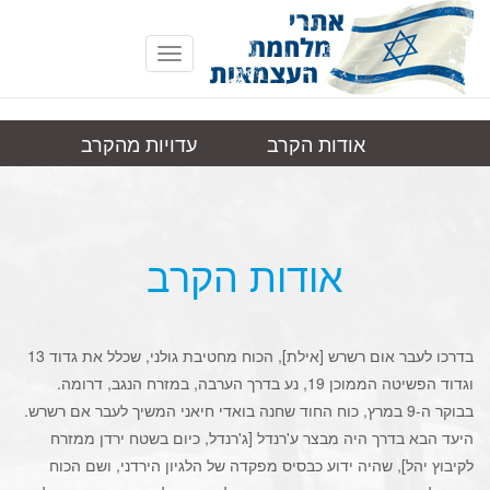
Toggle
navigation
אודות הקרב
עדויות מהקרב
ע'רנדל
תמונות
קישורים
אודות הקרב
בדרכו לעבר אום רשרש [אילת], הכוח מחטיבת גולני, שכלל את גדוד 13
וגדוד הפשיטה הממוכן 19, נע בדרך הערבה, במזרח הנגב, דרומה.
בבוקר ה-9 במרץ, כוח החוד שחנה בואדי חיאני המשיך לעבר אם רשרש.
היעד הבא בדרך היה מבצר ע'רנדל [ג'רנדל, כיום בשטח ירדן ממזרח
לקיבוץ יהל], שהיה ידוע כבסיס מפקדה של הלגיון הירדני, ושם הכוח