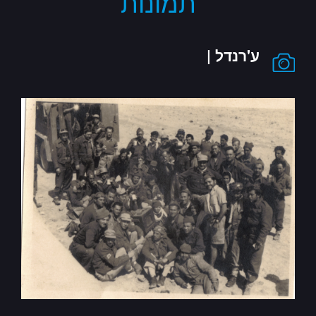
תמונות
ע'רנדל |