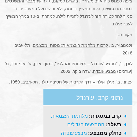
ציפה לפגוש כוח אויב משוריין. בהגיעו למקום, גילה שהמבצר והמשלטים
בסביבתו נטושים, הכוח המשיך דרומה, ולאחר שנתקל במארב ירדני
סמוך להר קטורה חזר לע'רנדל לחניית לילה. למחרת, ב-10 במרץ המשיך
לעבר אילת.
מקורות:
זלמנוביץ', ב',
קרבות מלחמת העצמאות: מפות ומבצעים
, תל-אביב,
2018.
לורך, נ', "מבצע 'עובדה' – נסיבותיו ומהלכיו", בתוך: אורן, א' ואביזוהר, מ'
(עורכים)
מבצע עובדה
, שדה בוקר, 2002.
עציוני, ב',
אילן ושלח – דרך הקרבות של חטיבת גולני
, תל-אביב, 1959.
נתוני קרב: ע'רנדל
קרב במסגרת:
מלחמת העצמאות
בשלב:
המבצעים הגדולים
כחלק ממבצע:
מבצע עובדה