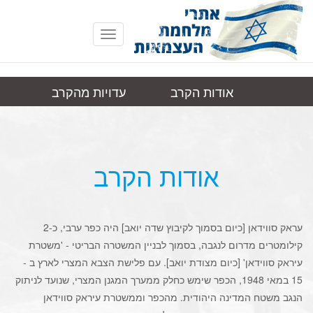
Toggle
navigation
אודות הקרב
עדויות מהקרב
עראק סוידאן
תמונות
קישורים
(הכפר)
אודות הקרב
עראק סווידאן [כיום בסמוך לקיבוץ שדה יואב] היה כפר ערבי, כ-2
קילומטרים מדרום לנגבה, בסמוך לבניין המשטרה הבריטי - 'משטרת
עיראק סווידאן' [כיום מצודת יואב]. עם פלישת הצבא המצרי לארץ ב -
15 במאי 1948, הכפר שימש כחלק ממערך המגנן המצרי, שנועד לניתוק
הנגב משטח המדינה היהודית. מהכפר וממשטרת עיראק סווידאן