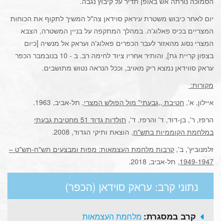
הסמוכה נורתה אש באופן תדיר על קיבוץ נגבה.
יום לאחר כיבוש משטרת עיראק סוידאן צה"ל המשיך לתקוף את הכוחות
המצריים בכיס פאלוג'ה. במהלך המתקפה על בניין המשטרה, הצבא
המצרי נסוג מהאזור לעבר הכפרים פאלוג'ה ועראק אל מנשיה [כיום
בצפון קריית גת], והותיר אחריו ציוד לחימה רב. ב - 10 בנובמבר הכפר
עראק סווידאן נמצא ריק מאויב, וככל הנראה נטוש מתושבים.
מקורות:
איילון, א',
חטיבת ,,גבעתי" מול הפולש המצרי
, תל-אביב, 1963.
הרפז, ר', בן-דוד, ד' והרפז, ד',
תולדות גדוד 51 מחטיבת גבעתי
במלחמת הקוממיות בתש"ח
, הוצאת ותיקי הגדוד, 2008.
זלמנוביץ', ב',
קרבות מלחמת העצמאות: מפות ומבצעים תש"ח-תש"ט –
1949-1947
, תל-אביב, 2018.
נתוני קרב: עראק סוידאן (הכפר)
קרב במסגרת:
מלחמת העצמאות