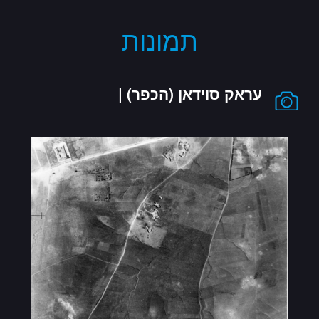
תמונות
עראק סוידאן (הכפר) |