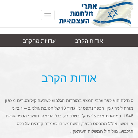
Toggle
navigation
אודות הקרב
עדויות מהקרב
סנדלה
תמונות
קישורים
אודות הקרב
ס'נדלה הוא כפר ערבי המצוי במורדות הגלבוע כשבעה קילומטרים מצפון
מזרח לעיר ג'נין. הכפר נתפס ע"י גדוד 13 של חטיבת גולני ב – 1 ביוני
1948, במסגרת מבצע 'יצחק'. בשלב זה, ככל הנראה, תושבי הכפר גורשו
או נטשו. צה"ל התבסס בכפר, והשתמש בו כעמדה קדמית על רכס
הגלבוע, מול חיל המשלוח העיראקי.