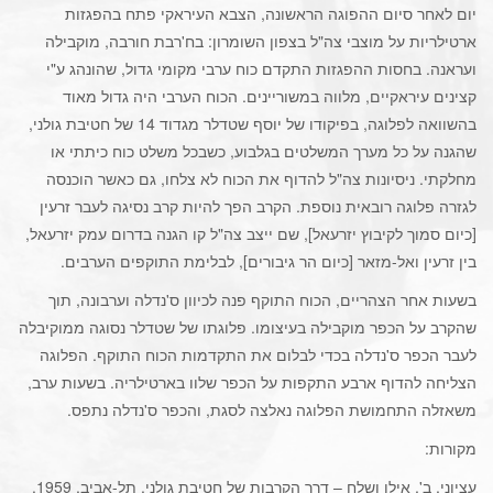
יום לאחר סיום ההפוגה הראשונה, הצבא העיראקי פתח בהפגזות
ארטילריות על מוצבי צה"ל בצפון השומרון: בח'רבת חורבה, מוקבילה
ועראנה. בחסות ההפגזות התקדם כוח ערבי מקומי גדול, שהונהג ע"י
קצינים עיראקיים, מלווה במשוריינים. הכוח הערבי היה גדול מאוד
בהשוואה לפלוגה, בפיקודו של יוסף שטדלר מגדוד 14 של חטיבת גולני,
שהגנה על כל מערך המשלטים בגלבוע, כשבכל משלט כוח כיתתי או
מחלקתי. ניסיונות צה"ל להדוף את הכוח לא צלחו, גם כאשר הוכנסה
לגזרה פלוגה רובאית נוספת. הקרב הפך להיות קרב נסיגה לעבר זרעין
[כיום סמוך לקיבוץ יזרעאל], שם ייצב צה"ל קו הגנה בדרום עמק יזרעאל,
בין זרעין ואל-מזאר [כיום הר גיבורים], לבלימת התוקפים הערבים.
בשעות אחר הצהריים, הכוח התוקף פנה לכיוון ס'נדלה וערבונה, תוך
שהקרב על הכפר מוקבילה בעיצומו. פלוגתו של שטדלר נסוגה ממוקיבלה
לעבר הכפר ס'נדלה בכדי לבלום את התקדמות הכוח התוקף. הפלוגה
הצליחה להדוף ארבע התקפות על הכפר שלוו בארטילריה. בשעות ערב,
משאזלה התחמושת הפלוגה נאלצה לסגת, והכפר ס'נדלה נתפס.
מקורות:
עציוני, ב',
אילן ושלח – דרך הקרבות של חטיבת גולני
, תל-אביב, 1959.