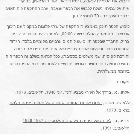
לכבוש את הכפרים ענאבה, ג'ימזו ודניאל. הגדוד הראשון, בפיקוד
איתיאל עמיתי, נשלח לכבוש את הכפר ענאבה. ערב ההתקפה כוח האויב
בכפר הוערך בכ - 70 לוחמי ליגיון.
כיבוש הכפר תוכנן באמצעות התקפה של שתי פלוגות במקביל עם ריכוך
ארטילרי. ההתקפה החלה בשעה 02:00, ולאחר כשעה הכפר היה בידי
צה"ל. התברר שבכפר היו כ-60 לוחמים ערביים מקומיים בלבד. הגדוד
התבסס בכפר, ובשעות אחר הצהריים של אותו יום תפס את חרובה
וחורבת קוניסיה, שני משלטים בסביבתו. ככל הנראה בשלב זה הכפר היה
נטוש למחצה ויתר תושביו גורשו. חודשיים לאחר מכן בתי הכפר נהרסו
ביוזמה ממשלתית.
מקורות:
אלחנן, א',
בדרך אל העיר- מבצע "דני", יוני 1948
, תל-אביב, 1976.
ללא שם מחבר,
יפתח אחוזת הסופה: סיפורה של חטיבת יפתח-פלמח
,
בת-ים, 1970.
מוריס, ב',
לידתה של בעיית הפליטים הפלסטינים 1949-1947
,
תל-אביב, 1991.