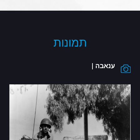
תמונות
ענאבה |