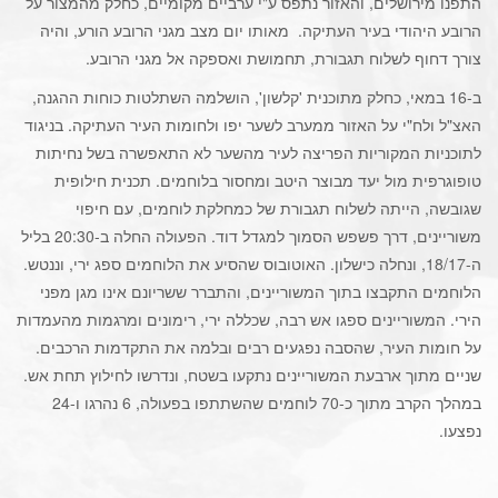
התפנו מירושלים, והאזור נתפס ע"י ערביים מקומיים, כחלק מהמצור על
הרובע היהודי בעיר העתיקה. מאותו יום מצב מגני הרובע הורע, והיה
צורך דחוף לשלוח תגבורת, תחמושת ואספקה אל מגני הרובע.
ב-16 במאי, כחלק מתוכנית 'קלשון', הושלמה השתלטות כוחות ההגנה,
האצ"ל ולח"י על האזור ממערב לשער יפו ולחומות העיר העתיקה. בניגוד
לתוכניות המקוריות הפריצה לעיר מהשער לא התאפשרה בשל נחיתות
טופוגרפית מול יעד מבוצר היטב ומחסור בלוחמים. תכנית חילופית
שגובשה, הייתה לשלוח תגבורת של כמחלקת לוחמים, עם חיפוי
משוריינים, דרך פשפש הסמוך למגדל דוד. הפעולה החלה ב-20:30 בליל
ה-18/17, ונחלה כישלון. האוטובוס שהסיע את הלוחמים ספג ירי, וננטש.
הלוחמים התקבצו בתוך המשוריינים, והתברר ששריונם אינו מגן מפני
הירי. המשוריינים ספגו אש רבה, שכללה ירי, רימונים ומרגמות מהעמדות
על חומות העיר, שהסבה נפגעים רבים ובלמה את התקדמות הרכבים.
שניים מתוך ארבעת המשוריינים נתקעו בשטח, ונדרשו לחילוץ תחת אש.
במהלך הקרב מתוך כ-70 לוחמים שהשתתפו בפעולה, 6 נהרגו ו-24
נפצעו.