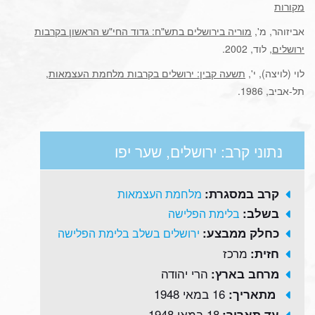
מקורות
אביזוהר, מ',
מוריה בירושלים בתש"ח: גדוד החי"ש הראשון בקרבות
ירושלים
, לוד, 2002.
לוי (לויצה), י',
תשעה קבין: ירושלים בקרבות מלחמת העצמאות
,
תל-אביב, 1986.
נתוני קרב: ירושלים, שער יפו
קרב במסגרת:
מלחמת העצמאות
בשלב:
בלימת הפלישה
כחלק ממבצע:
ירושלים בשלב בלימת הפלישה
מרכז
חזית:
הרי יהודה
מרחב בארץ:
16 במאי 1948
מתאריך:
18 במאי 1948
עד תאריך: