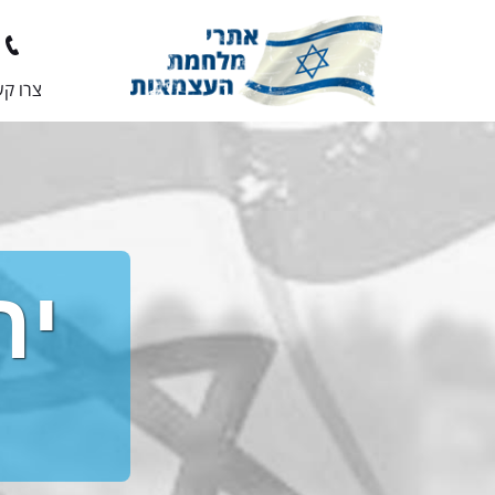
צרו ק
יר