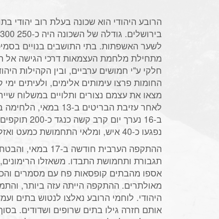
הרובע היהודי הוא שכונה בעלת רוב יהודי בת
לשער האשפתות. בתי התושבים בנויים בסמיכ
מתחילת מלחמת העצמאות דרכי הגישה אל הר
חלקי ע"י חמושים ערביים, ובין הקהילות היהו
החומות פרצו עימותים אלימים, ולעיתים ימי 
מצאו את עצמם נצורים ותלויים במשלוח שייר
לאחר עזיבת הבריטים ב-13 במ
ב-16 נערך יום קרב 
נפגעו כ-40 איש, ומלאי התחמושת כמעט ואזל.
ההתקפה הערבית חודשה ב-7
תגבורת ותחמושת התבדו. משאזלו הרימונים, י
מאולתרים. ההתקפה הייתה עזה ביותר, והתמ
היהודי. לוחמי הרובע נאלצו לנטוש בתים ועמ
אותם חזרה גילו בתים שרופים ושדודים. בסוף