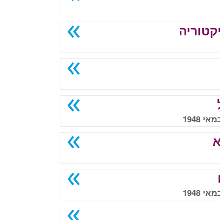
קטוריה
א