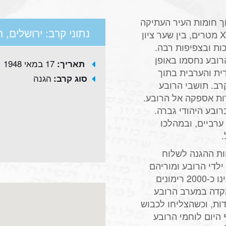
וך חומות העיר העתיקה
נתוני קרב: ירושלים, 
בירושלים. גודלה של השכונה היה כ-250 X300 מטרים, בין שער ציון
ות ובצפיפות רבה.
ובע נחסמו באופן
17 במאי 1948
תאריך:
דית והערבית בתוך
הגנה
סוג קרב:
קרב. תושבי הרובע
ות אספקה אל הרובע.
אי, הלחימה ברובע היהודי גברה.
קשה כנגד כ-200 תוקפים ערביים, ובמהלכו
1 במאי, והבטחות ההגנה לשלוח
לדי הרובע ומוריהם
אספו מהבתים קופסאות פח עם מסמרים והכינו כ-2000 רימונים
קדה במערב הרובע
דות, וכשהצליחו לכבוש
 היום לוחמי הרובע