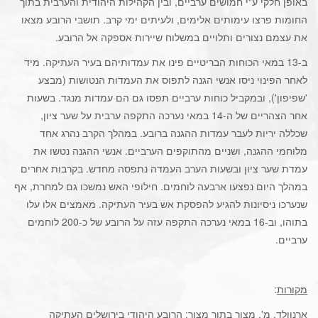
באופן חלקי ע"י חמושים ערביים, ובין הקהילות היהודית והערבית בתוך
החומות פרצו עימותים אלימים, ולעיתים ימי קרב. תושבי הרובע מצאו
את עצמם נצורים ותלויים במשלוח שיירות אספקה אל הרובע.
ב-13 במאי הכוחות הבריטיים פינו את עמדותיהם בעיר העתיקה. מיד
לאחר הפינוי ניסו אנשי הגנה לתפוס את העמדות הנטושות (מבצע
'שפיפון'), ובמקביל כוחות ערביים תפסו גם הם עמדות מנגד. בשעות
אחר הצהריים של ה-14 במאי נערכה התקפה ערבית על שער ציון,
שכללה יריות לעבר עמדות ההגנה ברובע. במהלך הקרב נהרג אחד
מלוחמי ההגנה, ושניים מהתוקפים הערביים. אנשי ההגנה נטשו את
עמדת שער ציון ובשעות הערב העמדה נתפסה מחדש. בקרבות אחרים
במהלך היום נפצעו ארבעה לוחמים. חילופי האש נמשכו גם למחרת, אף
שנערכו ניסיונות להגיע להפסקת אש בעיר העתיקה. מאמצים אלו עלו
בתוהו, וב-16 במאי נערכה התקפה עזה על הרובע של כ-200 לוחמים
ערביים.
מקורות
:
ארנוולד, מ',
מצור בתוך מצור: הרובע היהודי בירושלים העתיקה