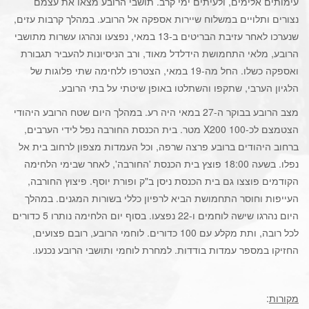
עימותים אלימים, ולעיתים ימי קרב. תושבי הרובע מצאו את עצמם
נצורים ותלויים במשלוח שיירות אספקה אל הרובע. במהלך קרבות עזים,
שנערכו לאחר עזיבת הבריטים ב-13 במאי, נפצעו ונהרגו עשרות מתושבי
הרובע, מלאי התחמושת הידלדל מאוד, ורב הניסיונות להעביר תגבורת
ואספקה כשלו. החל מה-19 במאי, הצטרפו ללחימה שתי פלוגות של
הלגיון הערבי, שתקפו והשתלטו באופן שיטתי על בתי הרובע.
מצב הרובע בבוקר ה-27 במאי היה רע. במהלך היום שטח הרובע היהודי
הצטמצם לכ-100 X200 מטר. בית הכנסת החורבה נפל לידי הערבים,
ברחוב היהודים ברובע פרצה שרפה, וכל העמדות מצפון לרחוב בית אל
נפלו. בשעה 18:00 פוצץ בית הכנסת 'החורבה', לאחר שבימי הלחימה
הקודמים פוצצו גם בית הכנסת ניסן ב"ק ופורת יוסף. פיצוץ החורבה,
העייפות וחוסר התחמושת הביא לרפיון כללי בשורות המגנים. במהלך
היום נהרגו שישה לוחמים ו-22 נפצעו. בסוף יום הלחימה נותרו 5 כדורים
לכל רובה, ותת מקלע עם 100 כדורים. לוחמי הרובע, רובם פצועים,
החזיקו במספר עמדות בודדות. למחרת לוחמי ותושבי הרובע נכנעו.
מקורות
: