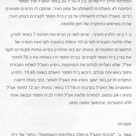
לפתיחת הדרך לירושלים. בין ה-16 ל-20 במאי האצ"ל ערך מספר
ניסיונות לא מוצלחים להשתלט על צפון העיר, שהסבו לו הרוגים ופצועים
רבים. האצ"ל הצליח להשתלט על בניין בית הספר לקצינים בצפון העיר,
שהיה בשימוש כמפקדה של חסן סלאמה.
ב-1 ביוני הלגיון הערבי, שיום לפני כן הביס את חטיבה 7 באזור לטרון,
שלח פלוגת תגבורת לערים לוד ורמלה בתגובה לקריאות העזרה של
התושבים המקומיים. באותו יום כוח מהלגיון בסיוע כוחות מקומיים תקף
את בניין בית הספר לקצינים. בבית הספר היו באותה עת כ-70 לוחמי
אצ"ל, שלא הצליחו לבלום את המתקפה, ניסיון האצ"ל לשלוח תגבורת
נתקל באש עזה ונבלם. כיבוש בית הספר הושלם בשעה 15:45. הלגיון
התקדם לכיוון באר יעקב והסיג את האצ"ל לאחור. בכך בוטלו הישגיו
המועטים של האצ"ל בקרבות ה-17/16 במאי. באותו יום 12 לוחמי אצ"ל
נהרגו ו-24 נפצעו. למחרת פלוגת אצ"ל חזרה לבית הספר וכבשה אותו
ללא התנגדות, ובהמשך נסוגה ממנו.
מקורות:
גשור, ב', "קרבות האצ"ל ברמלה במלחמת העצמאות", בתוך:
עלי זית