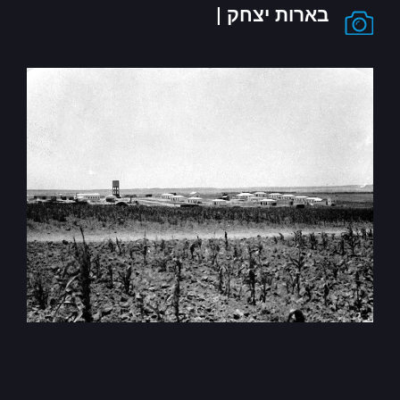
בארות יצחק |