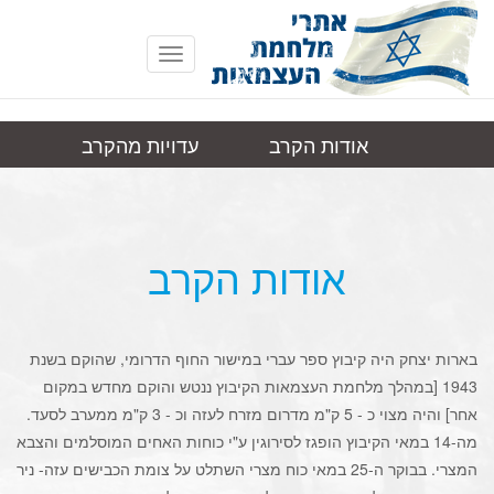
Toggle
navigation
אודות הקרב
עדויות מהקרב
בארות
תמונות
קישורים
יצחק
אודות הקרב
בארות יצחק היה קיבוץ ספר עברי במישור החוף הדרומי, שהוקם בשנת
1943 [במהלך מלחמת העצמאות הקיבוץ ננטש והוקם מחדש במקום
אחר] והיה מצוי כ - 5 ק"מ מדרום מזרח לעזה וכ - 3 ק"מ ממערב לסעד.
מה-14 במאי הקיבוץ הופגז לסירוגין ע"י כוחות האחים המוסלמים והצבא
המצרי. בבוקר ה-25 במאי כוח מצרי השתלט על צומת הכבישים עזה- ניר