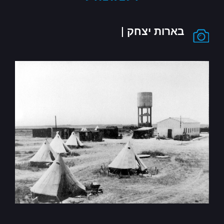
בארות יצחק |