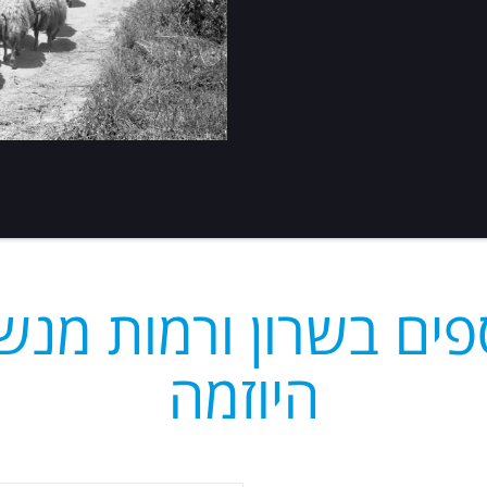
פים בשרון ורמות מנ
היוזמה