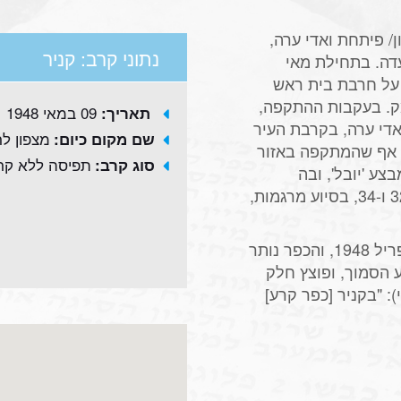
ן/ פיתחת ואדי ערה,
נתוני קרב: קניר
דה. בתחילת מאי
על חרבת בית ראש
ק. בעקבות ההתקפה,
09 במאי 1948
תאריך:
די ערה, בקרבת העיר
מצפון לר
שם מקום כיום:
, אף שהמתקפה באזור
תפיסה ללא קר
סוג קרב:
 'יובל', ובה
השתתפו שלוש פלוגת רגלים מהגדודים 31, 32 ו-34, בסיוע מרגמות,
ככל הנראה, תושבי הכפר קניר ברחו בסוף אפריל 1948, והכפר נותר
הסמוך, ופוצץ חלק
בן גוריון נכתב למחרת (10 במאי): "בקניר [כפר קרע]