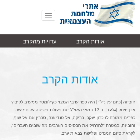
Toggle
navigation
אודות הקרב
עדויות מהקרב
חוביזה
תמונות
קישורים
אודות הקרב
חוביזה [כיום עין ניל"י] היה כפר ערבי המצוי כקילומטר ממערב לקיבוץ
אבן יצחק [גלעד]. ב-12 במאי האצ"ל יזם פעולת פשיטה על חמישה
כפרים ממזרח לזיכרון יעקב, בריקה, אל-סנדיאנה, סברין אם אל-שוף,
וחוביזה, במטרה "להרחיק את הבסיסים הערבים מהישובים העברים",
לקראת סיום המנדט ופלישת צבאות ערב.