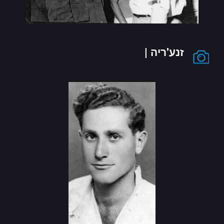
זנע'ריה |