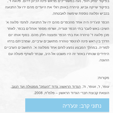
בפיקוד יצחק חופי, נעה במשוריינים מראש פינה לכיוון דרום. פלוגה ד',
בפיקוד שייקה גביש, טיהרה באופן רגלי את היעדים מהם ירו על התנועה
בכביש ופלוגה נוספת שימשה לאבטחה.
הכפר זנע'ריה היה אחד מהכפרים מהם ירו על התנועה. לוחמי פלוגה א'
השיבו באש לעבר בתי הכפר זנגריה, ושרפו מספר אוהלים בכפר. לאחר
מכן פלוגה ד' טיהרה את בתי הכפר ופוצצה חלק מהם. בסוף אותו יום
הדרך בין ראש פינה לגינוסר טוהרה מתושבים ערביים, שמרביתם ברחו
לסוריה. במהלך המבצע נפצע לוחם אחד מפלוגה א'. התושבים הערביים
היחידים שנותרו באזור זה היו משבט אל-היב, שבחר לשתף פעולה עם
ההגנה.
מקורות:
עופר, ז', ועופר, ת',
הגדוד הראשון: גדוד "העמק" ממטולה ועד הנגב
,
הוצאת קבוצת חברי הגדוד הראשון – פלמ"ח, 2008.
נתוני קרב: זנע'ריה