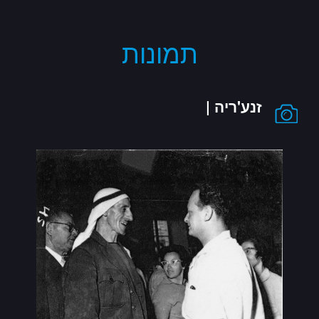
תמונות
זנע'ריה |