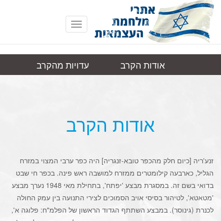
Toggle
navigation
אודות הקרב
עדויות מהקרב
זנע'ריה
תמונות
קישורים
אודות הקרב
זנע'ריה [כיום חלק מהכפר טובא-זנגריה] היה כפר ערבי המצוי במזרח
הגליל, כארבעה קילומטרים ממזרח למושבה ראש פינה. בכפר חי שבט
בדואי בשם זה. במסגרת מבצע 'יפתח', בתחילת מאי 1948 נערך מבצע
'מטאטא', לטיהור בסיסי אויב הסמוכים לצירי התנועה בין עמק החולה
לכנרת (גינוסר). במבצע השתתף הגדוד הראשון של הפלמ"ח: פלוגה א',