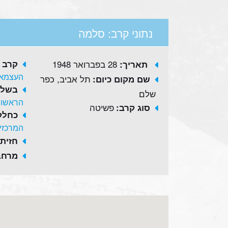
נתוני קרב: סלמה
28 בפברואר 1948
קרב 
תאריך:
העצמאו
תל אביב, כפר
שם מקום כיום:
בשלב
שלם
הראשונ
פשיטה
סוג קרב:
כחלק
המרכזי
חזית:
מרחב