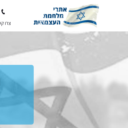
צרו ק
י