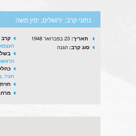
נתוני קרב: ירושלים, ימין משה
23 בפברואר 1948
קרב 
תאריך:
העצמאו
הגנה
סוג קרב:
בשלב
הראשונ
כחלק
העיר, 
חזית:
מרחב