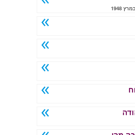
ח
ודה
כה מרי