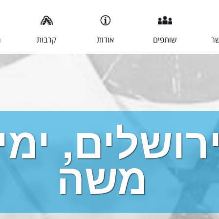
שר
שותפים
אודות
קרבות
מ
רושלים, ימין
משה