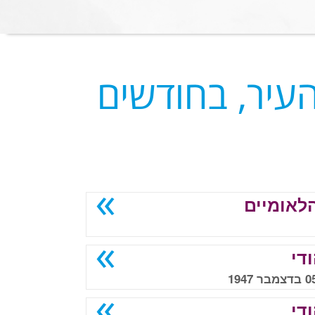
העיר, בחודשים
לאומיים
די
די