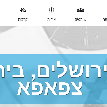
שר
שותפים
אודות
קרבות
מ
רושלים, בית
צפאפא