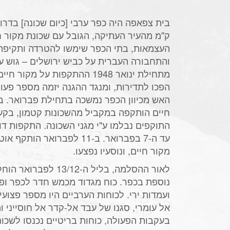
ק"מ מהעיר העתיקה, הגובל עם שכונת מקור 
העצמאות, בתי הכפר שימשו להטרדה ותקיפה 
והתחבורה העברית על כביש ירושלים – גוש עצי
מתחילת ינואר 1948 ההתקפות על מ
הפכו לתדירות, ומנגד ההגנה יזמה מספר פעול
חיים הותקפה במקביל מהשכונות קטמון, בקע
עד ה-7 בפברואר. ב-11 לפברואר 
מקור חיים, ונוסעיו נפצעו.
לאור ההסלמה, בליל ה-/12
נוספת בכפר. כוח מגדוד מכמש חדר לכפר ופ
ועמדות ירי. לכוחות הערביים היו מספר פצוע
אל עומרי, סגנו של עבד אל-קדר אל חוסייני ו
בעקבות הפעולה, כוחות בריטיים נכנסו לשכונ