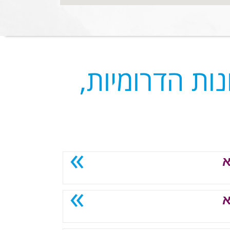
ות הדרומיות,
א
א