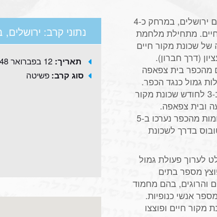
בית צפאפה היה כפר ערבי [כיום שכונה] בדרום ירושלים, במרחק כ-4
נתוני קרב: ירושלים,
חיים. מתחילת מלחמת
של שכונת מקור חיים
ון (דרך חברון).
12 בפברואר 1948
תאריך:
קור חיים מהכפר בית צפאפה
פשיטה
סוג קרב:
ות גמול כנגד הכפר.
האש מכיוון הכפר נמשכה בתחילת פברואר. ב-3 לחודש שכונת מקור
ה ובית צפאפה.
התוקפים נבלמו ע"י מגני השכונה. התקפות דומות מהכפר נערכו ב-5
הותקף אוטובוס בדרך לשכונת
13 לפברואר הוחלט לערוך פעולת גמול
וצץ מספר בתים
ים והרוגים, בהם מחמוד
מספר אנשי כנופיות.
ת מקור חיים ופוצצו