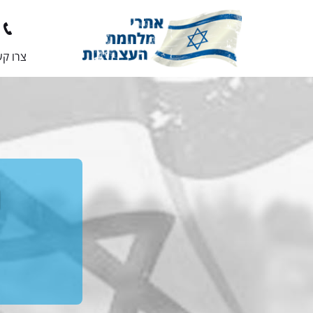
צרו ק
י