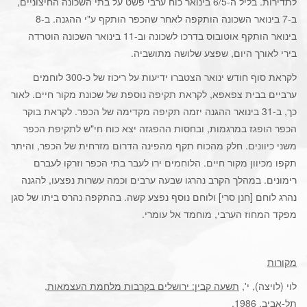
לתדירות. בליל ה-6/5 בינואר כוח ערבי פשט על בתי השכונה החיצוניים,
ב-7 בינואר השכונה הותקפה לאחר שהכפר הותקף ע"י ההגנה. ב-8
בינואר הותקף אוטובוס בדרכו לשכונה וב-11 בינואר השכונה הוטרדה
בירי לאורך היום, שפצע שלושה מתושביה.
לקראת סוף חודש ינואר הצטברו ידיעות על ריכוז של כ-300 לוחמים
ערביים בבית צפאפא, לקראת תקיפה נוספת של שכונת מקור חיים. לאור
כך, ב-31 בינואר ההגנה יזמה תקיפה מקדימה של הכפר. לקראת בוקר
הכפר הופגז במרגמות, ובחסות ההפגזה יצא כוח חי"ש לתקיפת הכפר
משני כיוונים. חלק מהכוח תקף מהפינה הדרום מזרחית של הכפר, והיתר
תקפו מכיוון מקור חיים. הלוחמים ירו לעבר בתי הכפר וזרקו לעברם
רימונים. במהלך הקרב נהרגו שבעה ערבים וכמה עשרות נפצעו, להגנה
נהרג לוחם [חנן סרי] ולוחם נוסף נפצע קשה. בהתקפה נהרס ביתו של סגן
מפקד המחוז הערבי, מוחמד אל עומרי.
מקורות
לוי (לויצה), י',
תשעה קבין: ירושלים בקרבות מלחמת העצמאות
,
תל-אביב, 1986.