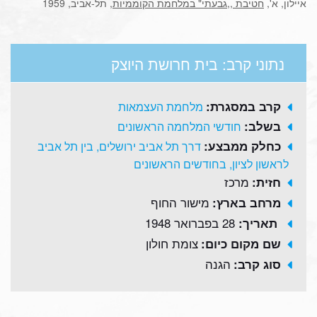
איילון, א',
חטיבת ,,גבעתי" במלחמת הקוממיות
, תל-אביב, 1959
נתוני קרב: בית חרושת היוצק
קרב במסגרת:
מלחמת העצמאות
בשלב:
חודשי המלחמה הראשונים
כחלק ממבצע:
דרך תל אביב ירושלים, בין תל אביב
לראשון לציון, בחודשים הראשונים
מרכז
חזית:
מישור החוף
מרחב בארץ:
28 בפברואר 1948
תאריך:
צומת חולון
שם מקום כיום:
הגנה
סוג קרב: