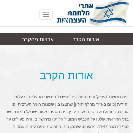
Toggle
navigation
אודות הקרב
עדויות מהקרב
בית חרושת
תמונות
קישורים
היוצק
אודות הקרב
בית חרושת 'היוצק' ובית החרושת 'ספירט' היו שני מפעלים בבעלות
יהודית [כיום באזור מחלף חולון] שחצצו בין שכונות העיר הערבית יפו,
אבו כביר ו(תל) א-ריש, במערב לבין בית הספר מקווה ישראל במזרח. שני
בתי החרושת שלטו על הכביש המוביל אל יפו מירושלים, והיו פעילים עד
סוף דצמבר 1947. מרגע נטישתם, בתי החרושת הפכו להיות עמדות