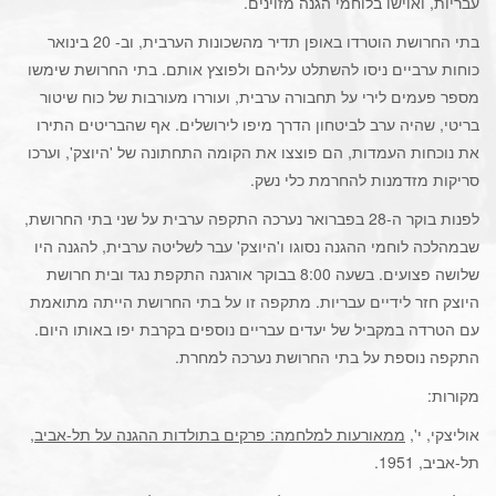
עבריות, ואוישו בלוחמי הגנה מזוינים.
בתי החרושת הוטרדו באופן תדיר מהשכונות הערבית, וב- 20 בינואר
כוחות ערביים ניסו להשתלט עליהם ולפוצץ אותם. בתי החרושת שימשו
מספר פעמים לירי על תחבורה ערבית, ועוררו מעורבות של כוח שיטור
בריטי, שהיה ערב לביטחון הדרך מיפו לירושלים. אף שהבריטים התירו
את נוכחות העמדות, הם פוצצו את הקומה התחתונה של 'היוצק', וערכו
סריקות מזדמנות להחרמת כלי נשק.
לפנות בוקר ה-28 בפברואר נערכה התקפה ערבית על שני בתי החרושת,
שבמהלכה לוחמי ההגנה נסוגו ו'היוצק' עבר לשליטה ערבית, להגנה היו
שלושה פצועים. בשעה 8:00 בבוקר אורגנה התקפת נגד ובית חרושת
היוצק חזר לידיים עבריות. מתקפה זו על בתי החרושת הייתה מתואמת
עם הטרדה במקביל של יעדים עבריים נוספים בקרבת יפו באותו היום.
התקפה נוספת על בתי החרושת נערכה למחרת.
מקורות:
אוליצקי, י',
ממאורעות למלחמה: פרקים בתולדות ההגנה על תל-אביב
,
תל-אביב, 1951.