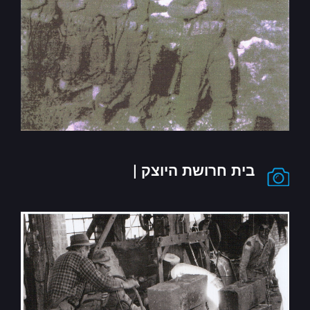
בית חרושת היוצק |