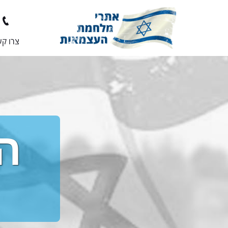
צרו ק
הק