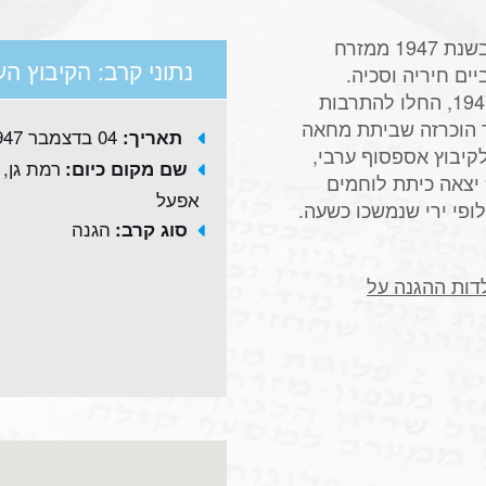
הקיבוץ העירוני אפעל [כיום נווה אפעל] נוסד בשנת 1947 ממזרח
נתוני קרב: הקיבוץ הע
ים חיריה וסכיה.
מהכרזת החלוקה של האו"ם ב-29 בנובמבר 1947, החלו להתרבות
ן קהילתיים, וב-1 בדצמבר הוכרזה שביתת מחאה
04 בדצמבר 1947
תאריך:
סמוך לקיבוץ אספסוף ערבי,
רמת גן,
שם מקום כיום:
שכלל כ-150 גברים נשים וילדים. בשעה 9:00 יצאה כיתת לוחמים
אפעל
ופי ירי שנמשכו כשעה.
הגנה
סוג קרב:
דות ההגנה על