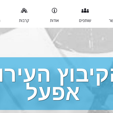
שר
שותפים
אודות
קרבות
מ
יבוץ העירונ
אפעל