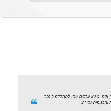
בשעה 11 הורגשה תנועה חשודה בפרדסים השייכים לכפר חיריה בסביבות כפר אונו. כ-20 ערבים ניסו להתקדם לעבר
והכנופיה נסוגה.