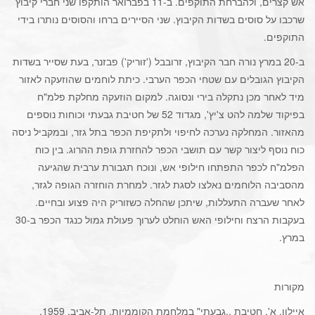
אש קצרים, ולהברחת התוקפים. ב-11 בפברואר הותקפו שני חברי קיבוץ
שרכבו על סוסים בשדות הקיבוץ. שני הסיירים ברחו והסוסים נותרו בידי
התוקפים.
ב-20 במרץ נורה חבר הקיבוץ, זרובבל ('זוריק') פבזנר, בעת שסייר בשדות
הקיבוץ הגובלים עם שטחי הכפר הערבי. כיתת לוחמים שהוזעקה לאזור
מיד לאחר מכן נתקלה בירי ונסוגה. למקום הוזעקה מחלקת פלמ"ח
בפיקוד שלמה להט צ'יץ', מגדוד 52 של חטיבת גבעתי וכוחות נוספים
מהאזור. המחלקה נערכה לחיפוי ולתקיפת הכפר בתל גזר, ובמקביל ניסה
כוח נוסף ליצור קשר עם תושבי הכפר להחזרת גופת ההרוג. בין כוח
הפלמ"ח לכפר התפתחו חילופי אש, ונוכח תגבורת ערבית שהגיעה
מהסביבה הלוחמים נאלצו לסגת לגזר. למחרת הוחזרה הגופה לגזר,
לאחר שעברה התעללות, שיתכן שהחלה כשזוריק היה פצוע ובחיים.
בעקבות הרצח וחילופי האש הוחלט לערוך פעולת גמול כנגד הכפר ב-30
במרץ.
מקורות
איילון, א',
חטיבת ,,גבעתי" במלחמת הקוממיות
, תל-אביב, 1959.