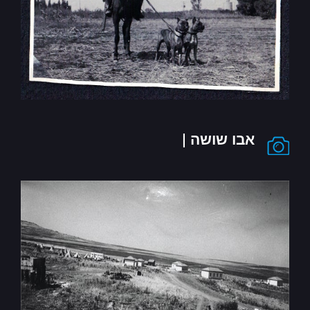
אבו שושה |