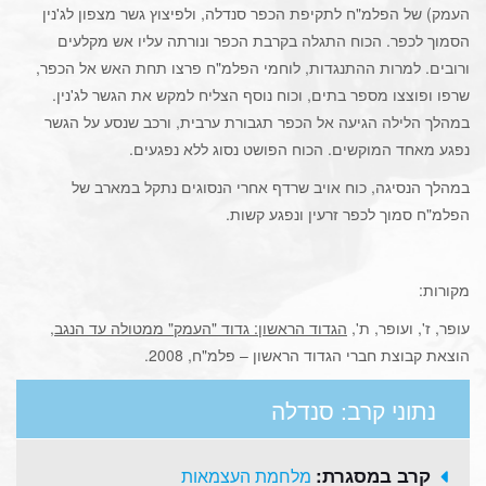
העמק) של הפלמ"ח לתקיפת הכפר סנדלה, ולפיצוץ גשר מצפון לג'נין
הסמוך לכפר. הכוח התגלה בקרבת הכפר ונורתה עליו אש מקלעים
ורובים. למרות ההתנגדות, לוחמי הפלמ"ח פרצו תחת האש אל הכפר,
שרפו ופוצצו מספר בתים, וכוח נוסף הצליח למקש את הגשר לג'נין.
במהלך הלילה הגיעה אל הכפר תגבורת ערבית, ורכב שנסע על הגשר
נפגע מאחד המוקשים. הכוח הפושט נסוג ללא נפגעים.
במהלך הנסיגה, כוח אויב שרדף אחרי הנסוגים נתקל במארב של
הפלמ"ח סמוך לכפר זרעין ונפגע קשות.
מקורות:
עופר, ז', ועופר, ת',
הגדוד הראשון: גדוד "העמק" ממטולה עד הנגב
,
הוצאת קבוצת חברי הגדוד הראשון – פלמ"ח, 2008.
נתוני קרב: סנדלה
קרב במסגרת:
מלחמת העצמאות