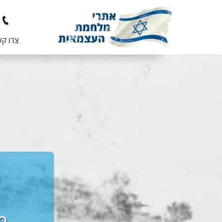
צרו ק
מ
מ