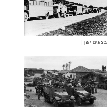
צעים ישן |